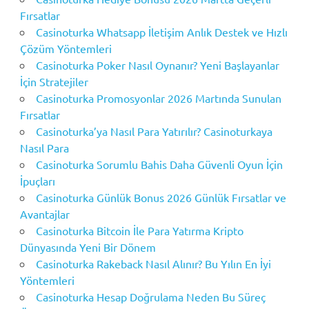
Fırsatlar
Casinoturka Whatsapp İletişim Anlık Destek ve Hızlı
Çözüm Yöntemleri
Casinoturka Poker Nasıl Oynanır? Yeni Başlayanlar
İçin Stratejiler
Casinoturka Promosyonlar 2026 Martında Sunulan
Fırsatlar
Casinoturka’ya Nasıl Para Yatırılır? Casinoturkaya
Nasıl Para
Casinoturka Sorumlu Bahis Daha Güvenli Oyun İçin
İpuçları
Casinoturka Günlük Bonus 2026 Günlük Fırsatlar ve
Avantajlar
Casinoturka Bitcoin İle Para Yatırma Kripto
Dünyasında Yeni Bir Dönem
Casinoturka Rakeback Nasıl Alınır? Bu Yılın En İyi
Yöntemleri
Casinoturka Hesap Doğrulama Neden Bu Süreç