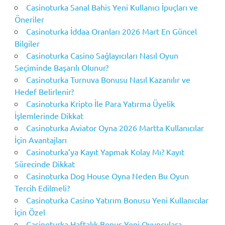
Casinoturka Sanal Bahis Yeni Kullanıcı İpuçları ve
Öneriler
Casinoturka İddaa Oranları 2026 Mart En Güncel
Bilgiler
Casinoturka Casino Sağlayıcıları Nasıl Oyun
Seçiminde Başarılı Olunur?
Casinoturka Turnuva Bonusu Nasıl Kazanılır ve
Hedef Belirlenir?
Casinoturka Kripto İle Para Yatırma Üyelik
İşlemlerinde Dikkat
Casinoturka Aviator Oyna 2026 Martta Kullanıcılar
İçin Avantajları
Casinoturka’ya Kayıt Yapmak Kolay Mı? Kayıt
Sürecinde Dikkat
Casinoturka Dog House Oyna Neden Bu Oyun
Tercih Edilmeli?
Casinoturka Casino Yatırım Bonusu Yeni Kullanıcılar
İçin Özel
Casinoturka Haftalık Bonus Yeni Oyunculara