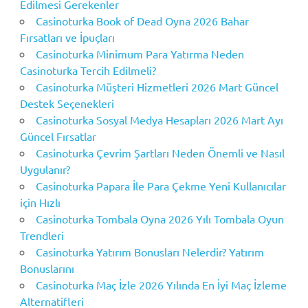
Edilmesi Gerekenler
Casinoturka Book of Dead Oyna 2026 Bahar
Fırsatları ve İpuçları
Casinoturka Minimum Para Yatırma Neden
Casinoturka Tercih Edilmeli?
Casinoturka Müşteri Hizmetleri 2026 Mart Güncel
Destek Seçenekleri
Casinoturka Sosyal Medya Hesapları 2026 Mart Ayı
Güncel Fırsatlar
Casinoturka Çevrim Şartları Neden Önemli ve Nasıl
Uygulanır?
Casinoturka Papara İle Para Çekme Yeni Kullanıcılar
için Hızlı
Casinoturka Tombala Oyna 2026 Yılı Tombala Oyun
Trendleri
Casinoturka Yatırım Bonusları Nelerdir? Yatırım
Bonuslarını
Casinoturka Maç İzle 2026 Yılında En İyi Maç İzleme
Alternatifleri