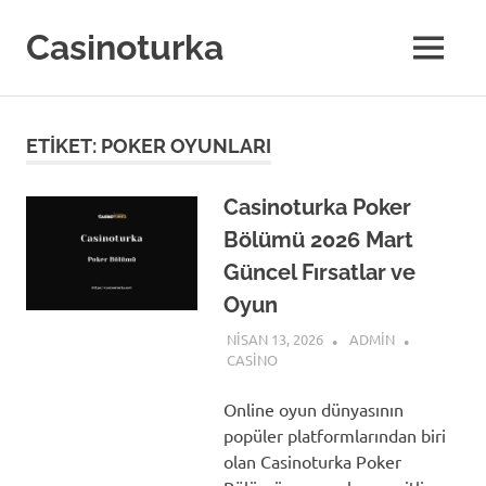
Skip
to
Casinoturka
MENU
content
ETIKET:
POKER OYUNLARI
Casinoturka Poker
Bölümü 2026 Mart
Güncel Fırsatlar ve
Oyun
NISAN 13, 2026
ADMIN
CASINO
Online oyun dünyasının
popüler platformlarından biri
olan Casinoturka Poker