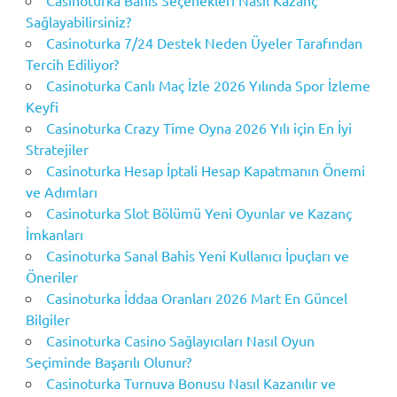
Casinoturka Bahis Seçenekleri Nasıl Kazanç
Sağlayabilirsiniz?
Casinoturka 7/24 Destek Neden Üyeler Tarafından
Tercih Ediliyor?
Casinoturka Canlı Maç İzle 2026 Yılında Spor İzleme
Keyfi
Casinoturka Crazy Time Oyna 2026 Yılı için En İyi
Stratejiler
Casinoturka Hesap İptali Hesap Kapatmanın Önemi
ve Adımları
Casinoturka Slot Bölümü Yeni Oyunlar ve Kazanç
İmkanları
Casinoturka Sanal Bahis Yeni Kullanıcı İpuçları ve
Öneriler
Casinoturka İddaa Oranları 2026 Mart En Güncel
Bilgiler
Casinoturka Casino Sağlayıcıları Nasıl Oyun
Seçiminde Başarılı Olunur?
Casinoturka Turnuva Bonusu Nasıl Kazanılır ve