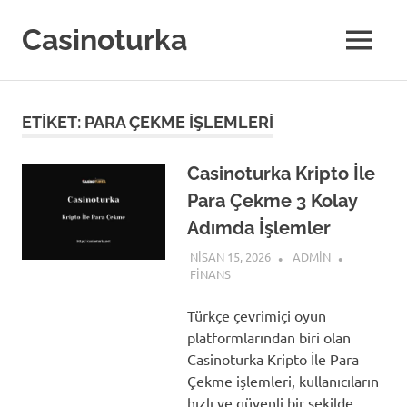
Skip
to
Casinoturka
MENU
content
ETIKET:
PARA ÇEKME İŞLEMLERI
Casinoturka Kripto İle
Para Çekme 3 Kolay
Adımda İşlemler
NISAN 15, 2026
ADMIN
FINANS
Türkçe çevrimiçi oyun
platformlarından biri olan
Casinoturka Kripto İle Para
Çekme işlemleri, kullanıcıların
hızlı ve güvenli bir şekilde