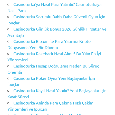
Casinoturka’ya Nasıl Para Yatırılır? Casinoturkaya
Nasıl Para
Casinoturka Sorumlu Bahis Daha Güvenli Oyun İçin
İpuçları
Casinoturka Günlük Bonus 2026 Günlük Fırsatlar ve
Avantajlar
Casinoturka Bitcoin İle Para Yatırma Kripto
Dünyasında Yeni Bir Dönem
Casinoturka Rakeback Nasıl Alınır? Bu Yılın En İyi
Yöntemleri
Casinoturka Hesap Doğrulama Neden Bu Süreç
Önemli?
Casinoturka Poker Oyna Yeni Başlayanlar İçin
İpuçları
Casinoturka Kayıt Nasıl Yapılır? Yeni Başlayanlar için
Kayıt Süreci
Casinoturka Aninda Para Çekme Hızlı Çekim
Yöntemleri ve İpuçları