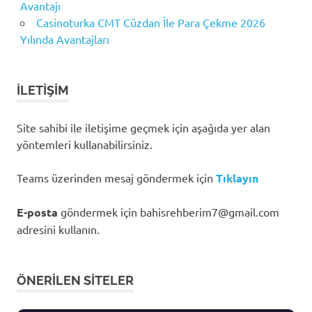
Avantajı
Casinoturka CMT Cüzdan İle Para Çekme 2026
Yılında Avantajları
İLETIŞIM
Site sahibi ile iletişime geçmek için aşağıda yer alan
yöntemleri kullanabilirsiniz.
Teams üzerinden mesaj göndermek için
Tıklayın
E-posta
göndermek için
bahisrehberim7@gmail.com
adresini kullanın.
ÖNERILEN SITELER