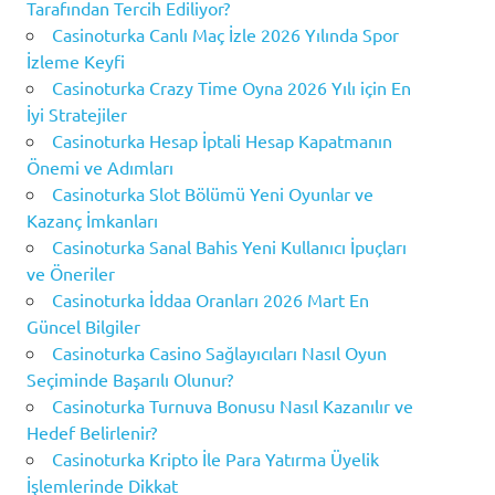
Tarafından Tercih Ediliyor?
Casinoturka Canlı Maç İzle 2026 Yılında Spor
İzleme Keyfi
Casinoturka Crazy Time Oyna 2026 Yılı için En
İyi Stratejiler
Casinoturka Hesap İptali Hesap Kapatmanın
Önemi ve Adımları
Casinoturka Slot Bölümü Yeni Oyunlar ve
Kazanç İmkanları
Casinoturka Sanal Bahis Yeni Kullanıcı İpuçları
ve Öneriler
Casinoturka İddaa Oranları 2026 Mart En
Güncel Bilgiler
Casinoturka Casino Sağlayıcıları Nasıl Oyun
Seçiminde Başarılı Olunur?
Casinoturka Turnuva Bonusu Nasıl Kazanılır ve
Hedef Belirlenir?
Casinoturka Kripto İle Para Yatırma Üyelik
İşlemlerinde Dikkat