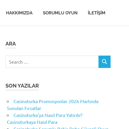
HAKKIMIZDA
SORUMLU OYUN
İLETIŞIM
ARA
Search
SEARCH
for:
SON YAZILAR
Casinoturka Promosyonlar 2026 Martında
Sunulan Fırsatlar
Casinoturka’ya Nasıl Para Yatırılır?
Casinoturkaya Nasıl Para
Casinoturka Sorumlu Bahis Daha Güvenli Oyun