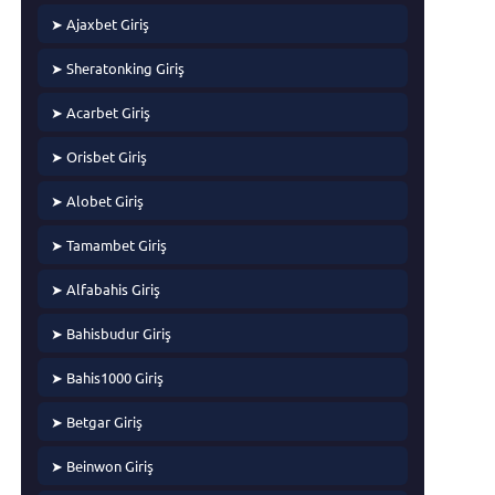
➤ Ajaxbet Giriş
➤ Sheratonking Giriş
➤ Acarbet Giriş
➤ Orisbet Giriş
➤ Alobet Giriş
➤ Tamambet Giriş
➤ Alfabahis Giriş
➤ Bahisbudur Giriş
➤ Bahis1000 Giriş
➤ Betgar Giriş
➤ Beinwon Giriş