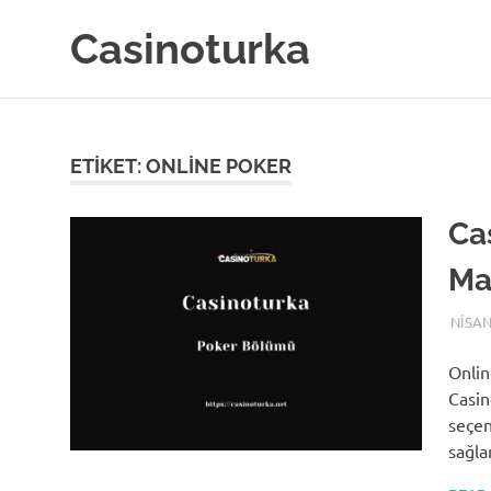
Skip
Casinoturka
to
content
ETIKET:
ONLINE POKER
Ca
Ma
NISAN
Onlin
Casin
seçen
sağla