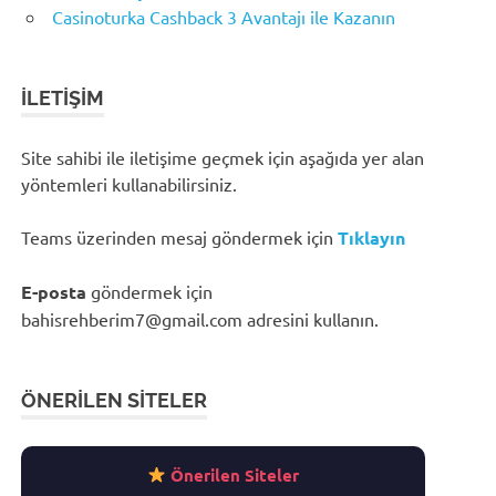
Casinoturka Cashback 3 Avantajı ile Kazanın
İLETIŞIM
Site sahibi ile iletişime geçmek için aşağıda yer alan
yöntemleri kullanabilirsiniz.
Teams üzerinden mesaj göndermek için
Tıklayın
E-posta
göndermek için
bahisrehberim7@gmail.com
adresini kullanın.
ÖNERILEN SITELER
Önerilen Siteler