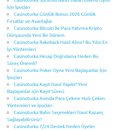
İçin İpuçları
Casinoturka Günlük Bonus 2026 Günlük
Fırsatlar ve Avantajlar
Casinoturka Bitcoin İle Para Yatırma Kripto
Dünyasında Yeni Bir Dönem
Casinoturka Rakeback Nasıl Alınır? Bu Yılın En
İyi Yöntemleri
Casinoturka Hesap Doğrulama Neden Bu
Süreç Önemli?
Casinoturka Poker Oyna Yeni Başlayanlar İçin
İpuçları
Casinoturka Kayıt Nasıl Yapılır? Yeni
Başlayanlar için Kayıt Süreci
Casinoturka Aninda Para Çekme Hızlı Çekim
Yöntemleri ve İpuçları
Casinoturka Bahis Seçenekleri Nasıl Kazanç
Sağlayabilirsiniz?
Casinoturka 7/24 Destek Neden Üyeler