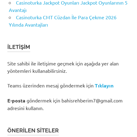
Casinoturka Jackpot Oyunları Jackpot Oyunlarının 5
Avantajı
Casinoturka CMT Cüzdan İle Para Çekme 2026
Yılında Avantajları
İLETIŞIM
Site sahibi ile iletişime geçmek için aşağıda yer alan
yöntemleri kullanabilirsiniz.
Teams üzerinden mesaj göndermek için
Tıklayın
E-posta
göndermek için
bahisrehberim7@gmail.com
adresini kullanın.
ÖNERILEN SITELER