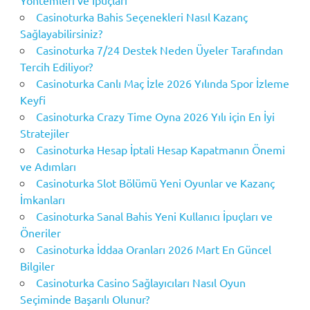
Yöntemleri ve İpuçları
Casinoturka Bahis Seçenekleri Nasıl Kazanç
Sağlayabilirsiniz?
Casinoturka 7/24 Destek Neden Üyeler Tarafından
Tercih Ediliyor?
Casinoturka Canlı Maç İzle 2026 Yılında Spor İzleme
Keyfi
Casinoturka Crazy Time Oyna 2026 Yılı için En İyi
Stratejiler
Casinoturka Hesap İptali Hesap Kapatmanın Önemi
ve Adımları
Casinoturka Slot Bölümü Yeni Oyunlar ve Kazanç
İmkanları
Casinoturka Sanal Bahis Yeni Kullanıcı İpuçları ve
Öneriler
Casinoturka İddaa Oranları 2026 Mart En Güncel
Bilgiler
Casinoturka Casino Sağlayıcıları Nasıl Oyun
Seçiminde Başarılı Olunur?