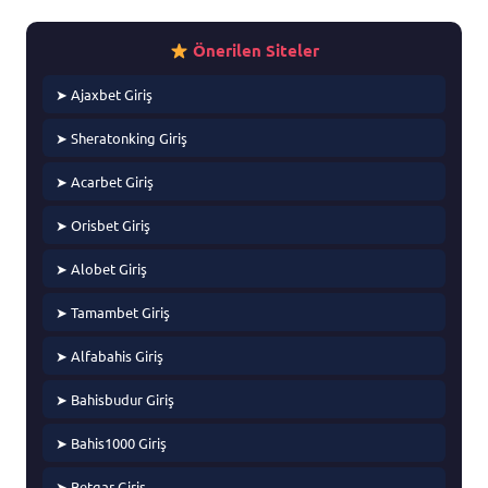
Önerilen Siteler
➤ Ajaxbet Giriş
➤ Sheratonking Giriş
➤ Acarbet Giriş
➤ Orisbet Giriş
➤ Alobet Giriş
➤ Tamambet Giriş
➤ Alfabahis Giriş
➤ Bahisbudur Giriş
➤ Bahis1000 Giriş
➤ Betgar Giriş