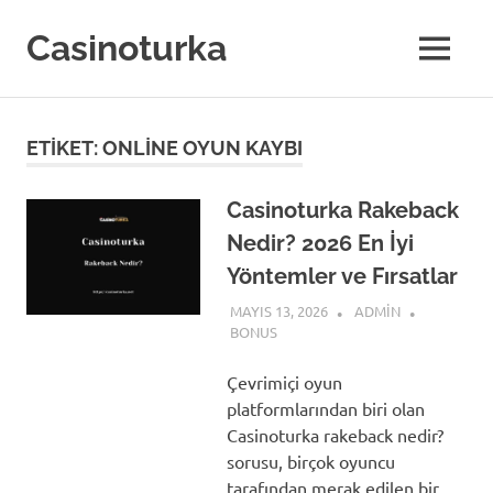
Skip
to
Casinoturka
MENU
content
ETIKET:
ONLINE OYUN KAYBI
Casinoturka Rakeback
Nedir? 2026 En İyi
Yöntemler ve Fırsatlar
MAYIS 13, 2026
ADMIN
BONUS
Çevrimiçi oyun
platformlarından biri olan
Casinoturka rakeback nedir?
sorusu, birçok oyuncu
tarafından merak edilen bir