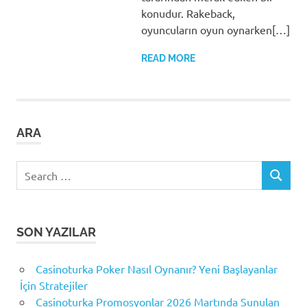
konudur. Rakeback,
oyuncuların oyun oynarken[…]
READ MORE
ARA
Search
SEARCH
for:
SON YAZILAR
Casinoturka Poker Nasıl Oynanır? Yeni Başlayanlar
İçin Stratejiler
Casinoturka Promosyonlar 2026 Martında Sunulan