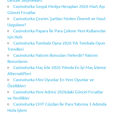
Destek Seçenekleri
Casinoturka Sosyal Medya Hesapları 2026 Mart Ayı
Güncel Fırsatlar
Casinoturka Çevrim Şartları Neden Önemli ve Nasıl
Uygulanır?
Casinoturka Papara İle Para Çekme Yeni Kullanıcılar
için Hızlı
Casinoturka Tombala Oyna 2026 Yılı Tombala Oyun
Trendleri
Casinoturka Yatırım Bonusları Nelerdir? Yatırım
Bonuslarını
Casinoturka Maç İzle 2026 Yılında En İyi Maç İzleme
Alternatifleri
Casinoturka Mini Oyunlar En Yeni Oyunlar ve
Özellikleri
Casinoturka Yeni Adresi 2026daki Güncel Fırsatlar
ve Yenilikler
Casinoturka CMT Cüzdan İle Para Yatırma 3 Adımda
Hızla İşlem