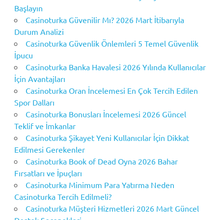
Başlayın
Casinoturka Güvenilir Mı? 2026 Mart İtibarıyla
Durum Analizi
Casinoturka Güvenlik Önlemleri 5 Temel Güvenlik
İpucu
Casinoturka Banka Havalesi 2026 Yılında Kullanıcılar
İçin Avantajları
Casinoturka Oran İncelemesi En Çok Tercih Edilen
Spor Dalları
Casinoturka Bonusları İncelemesi 2026 Güncel
Teklif ve İmkanlar
Casinoturka Şikayet Yeni Kullanıcılar İçin Dikkat
Edilmesi Gerekenler
Casinoturka Book of Dead Oyna 2026 Bahar
Fırsatları ve İpuçları
Casinoturka Minimum Para Yatırma Neden
Casinoturka Tercih Edilmeli?
Casinoturka Müşteri Hizmetleri 2026 Mart Güncel