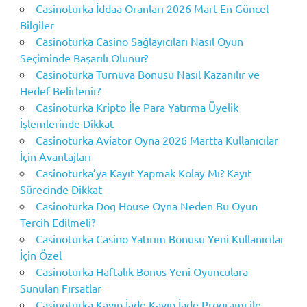
Casinoturka İddaa Oranları 2026 Mart En Güncel
Bilgiler
Casinoturka Casino Sağlayıcıları Nasıl Oyun
Seçiminde Başarılı Olunur?
Casinoturka Turnuva Bonusu Nasıl Kazanılır ve
Hedef Belirlenir?
Casinoturka Kripto İle Para Yatırma Üyelik
İşlemlerinde Dikkat
Casinoturka Aviator Oyna 2026 Martta Kullanıcılar
İçin Avantajları
Casinoturka’ya Kayıt Yapmak Kolay Mı? Kayıt
Sürecinde Dikkat
Casinoturka Dog House Oyna Neden Bu Oyun
Tercih Edilmeli?
Casinoturka Casino Yatırım Bonusu Yeni Kullanıcılar
İçin Özel
Casinoturka Haftalık Bonus Yeni Oyunculara
Sunulan Fırsatlar
Casinoturka Kayıp İade Kayıp İade Programı ile