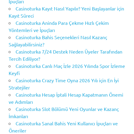
İpuçları
Casinoturka Kayıt Nasıl Yapılır? Yeni Başlayanlar için
Kayıt Süreci
Casinoturka Aninda Para Çekme Hızlı Çekim
Yöntemleri ve İpuçları
Casinoturka Bahis Seçenekleri Nasıl Kazanç
Sağlayabilirsiniz?
Casinoturka 7/24 Destek Neden Üyeler Tarafından
Tercih Ediliyor?
Casinoturka Canlı Maç İzle 2026 Yılında Spor İzleme
Keyfi
Casinoturka Crazy Time Oyna 2026 Yılı için En İyi
Stratejiler
Casinoturka Hesap İptali Hesap Kapatmanın Önemi
ve Adımları
Casinoturka Slot Bölümü Yeni Oyunlar ve Kazanç
İmkanları
Casinoturka Sanal Bahis Yeni Kullanıcı İpuçları ve
Öneriler