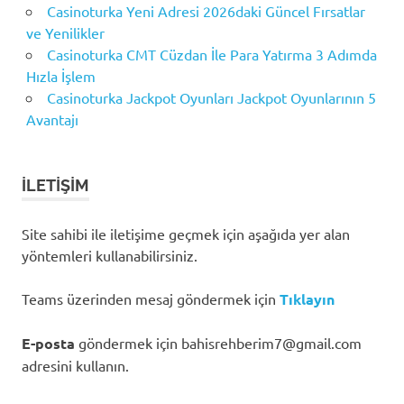
Casinoturka Yeni Adresi 2026daki Güncel Fırsatlar
ve Yenilikler
Casinoturka CMT Cüzdan İle Para Yatırma 3 Adımda
Hızla İşlem
Casinoturka Jackpot Oyunları Jackpot Oyunlarının 5
Avantajı
İLETIŞIM
Site sahibi ile iletişime geçmek için aşağıda yer alan
yöntemleri kullanabilirsiniz.
Teams üzerinden mesaj göndermek için
Tıklayın
E-posta
göndermek için
bahisrehberim7@gmail.com
adresini kullanın.