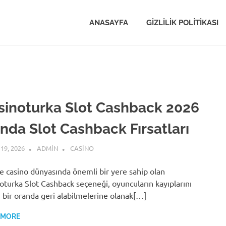
ANASAYFA
GIZLILIK POLITIKASI
sinoturka Slot Cashback 2026
ında Slot Cashback Fırsatları
19, 2026
ADMIN
CASINO
e casino dünyasında önemli bir yere sahip olan
oturka Slot Cashback seçeneği, oyuncuların kayıplarını
li bir oranda geri alabilmelerine olanak[…]
 MORE