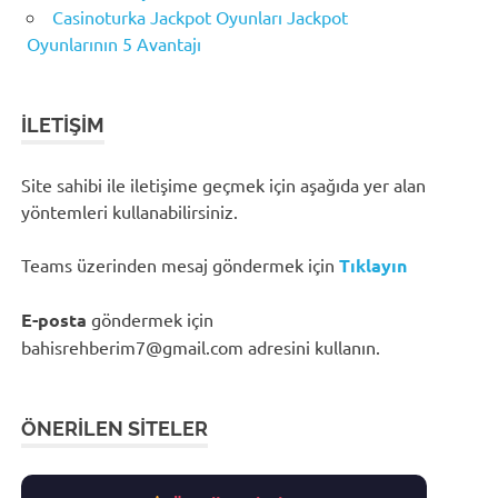
Casinoturka Jackpot Oyunları Jackpot
Oyunlarının 5 Avantajı
İLETIŞIM
Site sahibi ile iletişime geçmek için aşağıda yer alan
yöntemleri kullanabilirsiniz.
Teams üzerinden mesaj göndermek için
Tıklayın
E-posta
göndermek için
bahisrehberim7@gmail.com
adresini kullanın.
ÖNERILEN SITELER