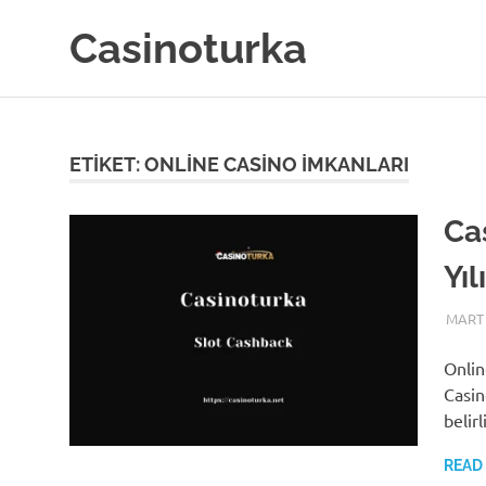
Skip
Casinoturka
to
content
ETIKET:
ONLINE CASINO İMKANLARI
Ca
Yıl
MART 
Onlin
Casin
belir
READ