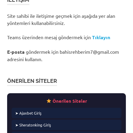
Site sahibi ile iletişime geçmek için aşağıda yer alan
yöntemleri kullanabilirsiniz.
Teams üzerinden mesaj göndermek için
Tıklayın
E-posta
göndermek için
bahisrehberim7@gmail.com
adresini kullanın.
ÖNERILEN SITELER
Önerilen Siteler
➤ Ajaxbet Giriş
➤ Sheratonking Giriş