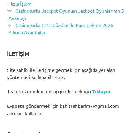
Hızla İşlem
Casinoturka Jackpot Oyunları Jackpot Oyunlarının 5
Avantajı
Casinoturka CMT Cüzdan İle Para Çekme 2026
Yılında Avantajları
İLETIŞIM
Site sahibi ile iletişime geçmek için aşağıda yer alan
yöntemleri kullanabilirsiniz.
Teams üzerinden mesaj göndermek için
Tıklayın
E-posta
göndermek için
bahisrehberim7@gmail.com
adresini kullanın.