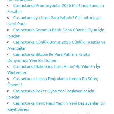
Casinoturka Promosyonlar 2026 Martında Sunulan
Fırsatlar
Casinoturka’ya Nasıl Para Yatırılır? Casinoturkaya
Nasıl Para
Casinoturka Sorumlu Bahis Daha Güvenli Oyun İçin
İpuçları
Casinoturka Günlük Bonus 2026 Günlük Fırsatlar ve
Avantajlar
Casinoturka Bitcoin İle Para Yatırma Kripto
Dünyasında Yeni Bir Dönem
Casinoturka Rakeback Nasıl Alınır? Bu Yılın En İyi
Yöntemleri
Casinoturka Hesap Doğrulama Neden Bu Süreç
Önemli?
Casinoturka Poker Oyna Yeni Başlayanlar İçin
İpuçları
Casinoturka Kayıt Nasıl Yapılır? Yeni Başlayanlar için
Kayıt Süreci