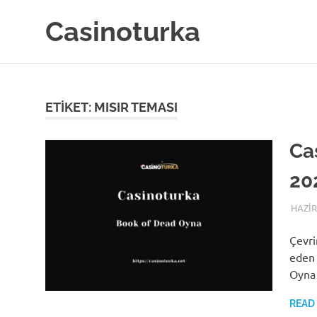
Skip
Casinoturka
to
content
ETIKET:
MISIR TEMASI
Ca
202
HAZIR
Çevri
eden 
Oyna 
READ