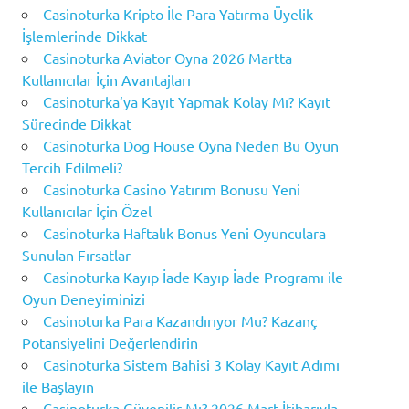
Casinoturka Kripto İle Para Yatırma Üyelik
İşlemlerinde Dikkat
Casinoturka Aviator Oyna 2026 Martta
Kullanıcılar İçin Avantajları
Casinoturka’ya Kayıt Yapmak Kolay Mı? Kayıt
Sürecinde Dikkat
Casinoturka Dog House Oyna Neden Bu Oyun
Tercih Edilmeli?
Casinoturka Casino Yatırım Bonusu Yeni
Kullanıcılar İçin Özel
Casinoturka Haftalık Bonus Yeni Oyunculara
Sunulan Fırsatlar
Casinoturka Kayıp İade Kayıp İade Programı ile
Oyun Deneyiminizi
Casinoturka Para Kazandırıyor Mu? Kazanç
Potansiyelini Değerlendirin
Casinoturka Sistem Bahisi 3 Kolay Kayıt Adımı
ile Başlayın
Casinoturka Güvenilir Mı? 2026 Mart İtibarıyla