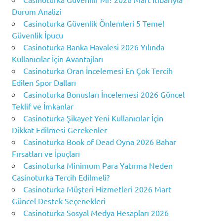
Durum Analizi
Casinoturka Güvenlik Önlemleri 5 Temel
Güvenlik İpucu
Casinoturka Banka Havalesi 2026 Yılında
Kullanıcılar İçin Avantajları
Casinoturka Oran İncelemesi En Çok Tercih
Edilen Spor Dalları
Casinoturka Bonusları İncelemesi 2026 Güncel
Teklif ve İmkanlar
Casinoturka Şikayet Yeni Kullanıcılar İçin
Dikkat Edilmesi Gerekenler
Casinoturka Book of Dead Oyna 2026 Bahar
Fırsatları ve İpuçları
Casinoturka Minimum Para Yatırma Neden
Casinoturka Tercih Edilmeli?
Casinoturka Müşteri Hizmetleri 2026 Mart
Güncel Destek Seçenekleri
Casinoturka Sosyal Medya Hesapları 2026