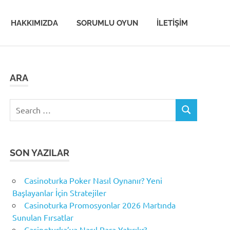
HAKKIMIZDA
SORUMLU OYUN
İLETIŞIM
ARA
Search
SEARCH
for:
SON YAZILAR
Casinoturka Poker Nasıl Oynanır? Yeni
Başlayanlar İçin Stratejiler
Casinoturka Promosyonlar 2026 Martında
Sunulan Fırsatlar
Casinoturka’ya Nasıl Para Yatırılır?