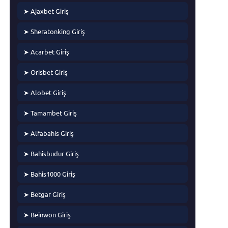
➤ Ajaxbet Giriş
➤ Sheratonking Giriş
➤ Acarbet Giriş
➤ Orisbet Giriş
➤ Alobet Giriş
➤ Tamambet Giriş
➤ Alfabahis Giriş
➤ Bahisbudur Giriş
➤ Bahis1000 Giriş
➤ Betgar Giriş
➤ Beinwon Giriş