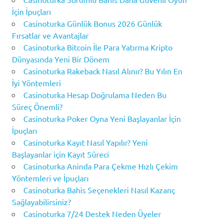
İçin İpuçları
Casinoturka Günlük Bonus 2026 Günlük
Fırsatlar ve Avantajlar
Casinoturka Bitcoin İle Para Yatırma Kripto
Dünyasında Yeni Bir Dönem
Casinoturka Rakeback Nasıl Alınır? Bu Yılın En
İyi Yöntemleri
Casinoturka Hesap Doğrulama Neden Bu
Süreç Önemli?
Casinoturka Poker Oyna Yeni Başlayanlar İçin
İpuçları
Casinoturka Kayıt Nasıl Yapılır? Yeni
Başlayanlar için Kayıt Süreci
Casinoturka Aninda Para Çekme Hızlı Çekim
Yöntemleri ve İpuçları
Casinoturka Bahis Seçenekleri Nasıl Kazanç
Sağlayabilirsiniz?
Casinoturka 7/24 Destek Neden Üyeler