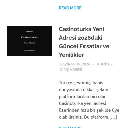
READ MORE
Casinoturka Yeni
Adresi 2026daki
Güncel Fırsatlar ve
Yenilikler
HAZIRAN 19, 2026
ADMIN
GIRIŞ ADRESI
Türkçe çevrimiçi bahis
dünyasında dikkat çeken
platformlardan biri olan
Casinoturka yeni adresi
üzerinden hızlı bir şekilde üye
olabilirsiniz. Bu platform,[…]