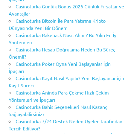
Casinoturka Günlük Bonus 2026 Günlük Fırsatlar ve
Avantajlar
Casinoturka Bitcoin İle Para Yatırma Kripto
Dünyasında Yeni Bir Dönem
Casinoturka Rakeback Nasıl Alınır? Bu Yılın En İyi
Yöntemleri
Casinoturka Hesap Doğrulama Neden Bu Süreç
Önemli?
Casinoturka Poker Oyna Yeni Başlayanlar İçin
İpuçları
Casinoturka Kayıt Nasıl Yapılır? Yeni Başlayanlar için
Kayıt Süreci
Casinoturka Aninda Para Çekme Hızlı Çekim
Yöntemleri ve İpuçları
Casinoturka Bahis Seçenekleri Nasıl Kazanç
Sağlayabilirsiniz?
Casinoturka 7/24 Destek Neden Üyeler Tarafından
Tercih Ediliyor?