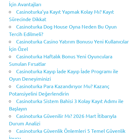
İçin Avantajları
Casinoturka’ya Kayıt Yapmak Kolay Mı? Kayıt
Sürecinde Dikkat
Casinoturka Dog House Oyna Neden Bu Oyun
Tercih Edilmeli?
Casinoturka Casino Yatırım Bonusu Yeni Kullanıcılar
İçin Özel
Casinoturka Haftalık Bonus Yeni Oyunculara
Sunulan Fırsatlar
Casinoturka Kayıp İade Kayıp İade Programı ile
Oyun Deneyiminizi
Casinoturka Para Kazandırıyor Mu? Kazanç
Potansiyelini Değerlendirin
Casinoturka Sistem Bahisi 3 Kolay Kayıt Adımı ile
Başlayın
Casinoturka Güvenilir Mı? 2026 Mart İtibarıyla
Durum Analizi
Casinoturka Güvenlik Önlemleri 5 Temel Güvenlik
İpucu