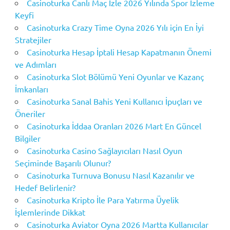
Casinoturka Canlı Maç İzle 2026 Yılında Spor İzleme
Keyfi
Casinoturka Crazy Time Oyna 2026 Yılı için En İyi
Stratejiler
Casinoturka Hesap İptali Hesap Kapatmanın Önemi
ve Adımları
Casinoturka Slot Bölümü Yeni Oyunlar ve Kazanç
İmkanları
Casinoturka Sanal Bahis Yeni Kullanıcı İpuçları ve
Öneriler
Casinoturka İddaa Oranları 2026 Mart En Güncel
Bilgiler
Casinoturka Casino Sağlayıcıları Nasıl Oyun
Seçiminde Başarılı Olunur?
Casinoturka Turnuva Bonusu Nasıl Kazanılır ve
Hedef Belirlenir?
Casinoturka Kripto İle Para Yatırma Üyelik
İşlemlerinde Dikkat
Casinoturka Aviator Oyna 2026 Martta Kullanıcılar