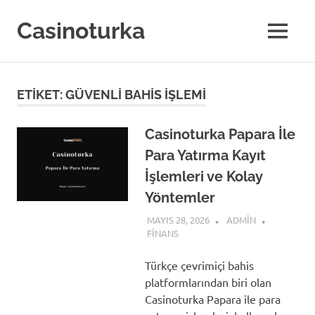
Skip
to
Casinoturka
MENU
content
ETIKET:
GÜVENLI BAHIS IŞLEMI
Casinoturka Papara İle
Para Yatırma Kayıt
İşlemleri ve Kolay
Yöntemler
MAYIS 28, 2026
ADMIN
FINANS
Türkçe çevrimiçi bahis
platformlarından biri olan
Casinoturka Papara ile para