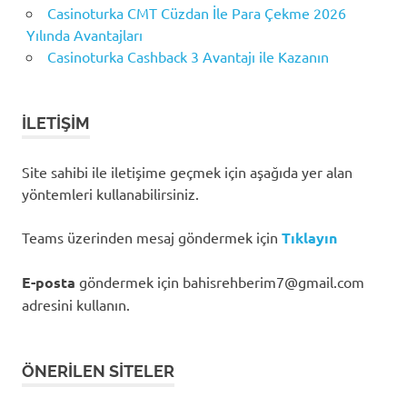
Casinoturka CMT Cüzdan İle Para Çekme 2026
Yılında Avantajları
Casinoturka Cashback 3 Avantajı ile Kazanın
İLETIŞIM
Site sahibi ile iletişime geçmek için aşağıda yer alan
yöntemleri kullanabilirsiniz.
Teams üzerinden mesaj göndermek için
Tıklayın
E-posta
göndermek için
bahisrehberim7@gmail.com
adresini kullanın.
ÖNERILEN SITELER