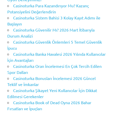
Casinoturka Para Kazandırıyor Mu? Kazanç
Potansiyelini Değerlendirin
Casinoturka Sistem Bahisi 3 Kolay Kayıt Adımı ile
Başlayın
Casinoturka Güvenilir Mı? 2026 Mart İtibarıyla
Durum Analizi
Casinoturka Güvenlik Önlemleri 5 Temel Güvenlik
İpucu
Casinoturka Banka Havalesi 2026 Yılında Kullanıcılar
İçin Avantajları
Casinoturka Oran İncelemesi En Çok Tercih Edilen
Spor Dalları
Casinoturka Bonusları İncelemesi 2026 Güncel
Teklif ve İmkanlar
Casinoturka Şikayet Yeni Kullanıcılar İçin Dikkat
Edilmesi Gerekenler
Casinoturka Book of Dead Oyna 2026 Bahar
Fırsatları ve İpuçları