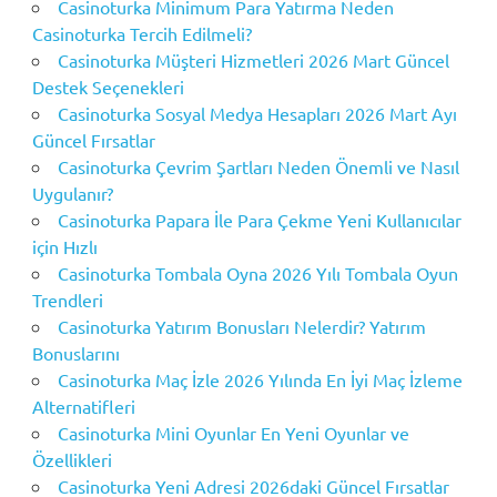
Casinoturka Minimum Para Yatırma Neden
Casinoturka Tercih Edilmeli?
Casinoturka Müşteri Hizmetleri 2026 Mart Güncel
Destek Seçenekleri
Casinoturka Sosyal Medya Hesapları 2026 Mart Ayı
Güncel Fırsatlar
Casinoturka Çevrim Şartları Neden Önemli ve Nasıl
Uygulanır?
Casinoturka Papara İle Para Çekme Yeni Kullanıcılar
için Hızlı
Casinoturka Tombala Oyna 2026 Yılı Tombala Oyun
Trendleri
Casinoturka Yatırım Bonusları Nelerdir? Yatırım
Bonuslarını
Casinoturka Maç İzle 2026 Yılında En İyi Maç İzleme
Alternatifleri
Casinoturka Mini Oyunlar En Yeni Oyunlar ve
Özellikleri
Casinoturka Yeni Adresi 2026daki Güncel Fırsatlar