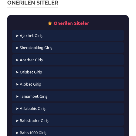
ÖNERILEN SITELER
Önerilen Siteler
➤ Ajaxbet Giriş
➤ Sheratonking Giriş
➤ Acarbet Giriş
➤ Orisbet Giriş
➤ Alobet Giriş
➤ Tamambet Giriş
➤ Alfabahis Giriş
➤ Bahisbudur Giriş
➤ Bahis1000 Giriş