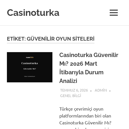
Skip
to
Casinoturka
MENU
content
ETIKET:
GÜVENILIR OYUN SITELERI
Casinoturka Güvenilir
Mı? 2026 Mart
İtibarıyla Durum
Analizi
TEMMUZ 6, 2026
ADMIN
GENEL BILGI
Türkçe çevrimiçi oyun
platformlarından biri olan
Casinoturka Güvenilir Mı?