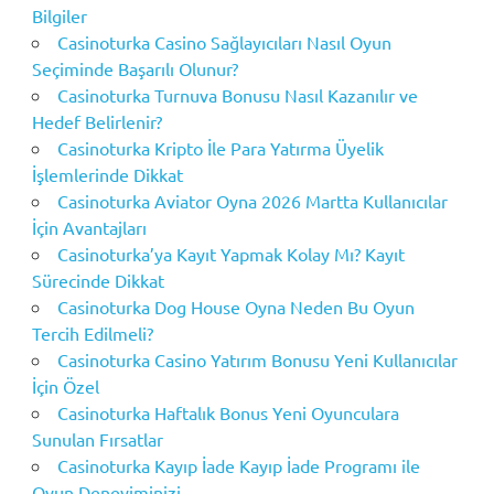
Bilgiler
Casinoturka Casino Sağlayıcıları Nasıl Oyun
Seçiminde Başarılı Olunur?
Casinoturka Turnuva Bonusu Nasıl Kazanılır ve
Hedef Belirlenir?
Casinoturka Kripto İle Para Yatırma Üyelik
İşlemlerinde Dikkat
Casinoturka Aviator Oyna 2026 Martta Kullanıcılar
İçin Avantajları
Casinoturka’ya Kayıt Yapmak Kolay Mı? Kayıt
Sürecinde Dikkat
Casinoturka Dog House Oyna Neden Bu Oyun
Tercih Edilmeli?
Casinoturka Casino Yatırım Bonusu Yeni Kullanıcılar
İçin Özel
Casinoturka Haftalık Bonus Yeni Oyunculara
Sunulan Fırsatlar
Casinoturka Kayıp İade Kayıp İade Programı ile
Oyun Deneyiminizi