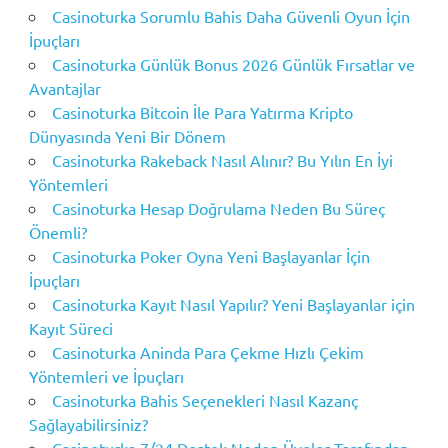
Casinoturka Sorumlu Bahis Daha Güvenli Oyun İçin
İpuçları
Casinoturka Günlük Bonus 2026 Günlük Fırsatlar ve
Avantajlar
Casinoturka Bitcoin İle Para Yatırma Kripto
Dünyasında Yeni Bir Dönem
Casinoturka Rakeback Nasıl Alınır? Bu Yılın En İyi
Yöntemleri
Casinoturka Hesap Doğrulama Neden Bu Süreç
Önemli?
Casinoturka Poker Oyna Yeni Başlayanlar İçin
İpuçları
Casinoturka Kayıt Nasıl Yapılır? Yeni Başlayanlar için
Kayıt Süreci
Casinoturka Aninda Para Çekme Hızlı Çekim
Yöntemleri ve İpuçları
Casinoturka Bahis Seçenekleri Nasıl Kazanç
Sağlayabilirsiniz?