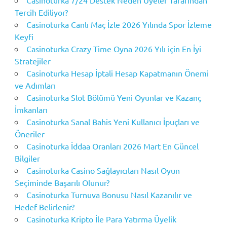
Casinoturka 7/24 Destek Neden Üyeler Tarafından
Tercih Ediliyor?
Casinoturka Canlı Maç İzle 2026 Yılında Spor İzleme
Keyfi
Casinoturka Crazy Time Oyna 2026 Yılı için En İyi
Stratejiler
Casinoturka Hesap İptali Hesap Kapatmanın Önemi
ve Adımları
Casinoturka Slot Bölümü Yeni Oyunlar ve Kazanç
İmkanları
Casinoturka Sanal Bahis Yeni Kullanıcı İpuçları ve
Öneriler
Casinoturka İddaa Oranları 2026 Mart En Güncel
Bilgiler
Casinoturka Casino Sağlayıcıları Nasıl Oyun
Seçiminde Başarılı Olunur?
Casinoturka Turnuva Bonusu Nasıl Kazanılır ve
Hedef Belirlenir?
Casinoturka Kripto İle Para Yatırma Üyelik