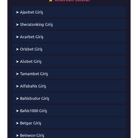
➤ Ajaxbet Giriş
➤ Sheratonking Giriş
➤ Acarbet Giriş
➤ Orisbet Giriş
➤ Alobet Giriş
➤ Tamambet Giriş
➤ Alfabahis Giriş
➤ Bahisbudur Giriş
➤ Bahis1000 Giriş
➤ Betgar Giriş
➤ Beinwon Giriş