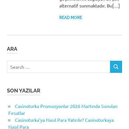
alternatif sunmaktadır. Bu[…]
READ MORE
ARA
Search
SEARCH
for:
SON YAZILAR
Casinoturka Promosyonlar 2026 Martında Sunulan
Fırsatlar
Casinoturka’ya Nasıl Para Yatırılır? Casinoturkaya
Nasıl Para