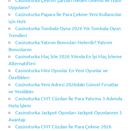
Casinoturka Çevrim Şartları Neden Önemli ve Nasıl
Uygulanır?
Casinoturka Papara İle Para Çekme Yeni Kullanıcılar
için Hızlı
Casinoturka Tombala Oyna 2026 Yılı Tombala Oyun
Trendleri
Casinoturka Yatırım Bonusları Nelerdir? Yatırım
Bonuslarını
Casinoturka Maç İzle 2026 Yılında En İyi Maç İzleme
Alternatifleri
Casinoturka Mini Oyunlar En Yeni Oyunlar ve
Özellikleri
Casinoturka Yeni Adresi 2026daki Güncel Fırsatlar
ve Yenilikler
Casinoturka CMT Cüzdan İle Para Yatırma 3 Adımda
Hızla İşlem
Casinoturka Jackpot Oyunları Jackpot Oyunlarının 5
Avantajı
Casinoturka CMT Cüzdan İle Para Çekme 2026