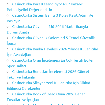
Casinoturka Para Kazandırıyor Mu? Kazanç
Potansiyelini Değerlendirin
Casinoturka Sistem Bahisi 3 Kolay Kayıt Adımı ile
Başlayın
Casinoturka Güvenilir Mı? 2026 Mart İtibarıyla
Durum Analizi
Casinoturka Güvenlik Önlemleri 5 Temel Güvenlik
İpucu
Casinoturka Banka Havalesi 2026 Yılında Kullanıcılar
İçin Avantajları
Casinoturka Oran İncelemesi En Çok Tercih Edilen
Spor Dalları
Casinoturka Bonusları İncelemesi 2026 Güncel
Teklif ve İmkanlar
Casinoturka Şikayet Yeni Kullanıcılar İçin Dikkat
Edilmesi Gerekenler
Casinoturka Book of Dead Oyna 2026 Bahar
Fırsatları ve İpuçları