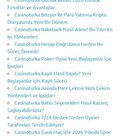
Fırsatlar ve Avantajlar
Casinoturka Bitcoin İle Para Yatırma Kripto
Dünyasında Yeni Bir Dönem
Casinoturka Rakeback Nasıl Alınır? Bu Yılın En
İyi Yöntemleri
Casinoturka Hesap Doğrulama Neden Bu
Süreç Önemli?
Casinoturka Poker Oyna Yeni Başlayanlar İçin
İpuçları
Casinoturka Kayıt Nasıl Yapılır? Yeni
Başlayanlar için Kayıt Süreci
Casinoturka Aninda Para Çekme Hızlı Çekim
Yöntemleri ve İpuçları
Casinoturka Bahis Seçenekleri Nasıl Kazanç
Sağlayabilirsiniz?
Casinoturka 7/24 Destek Neden Üyeler
Tarafından Tercih Ediliyor?
Casinoturka Canlı Maç İzle 2026 Yılında Spor