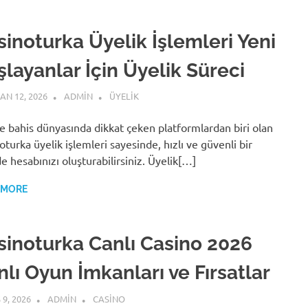
sinoturka Üyelik İşlemleri Yeni
şlayanlar İçin Üyelik Süreci
AN 12, 2026
ADMIN
ÜYELIK
e bahis dünyasında dikkat çeken platformlardan biri olan
oturka üyelik işlemleri sayesinde, hızlı ve güvenli bir
de hesabınızı oluşturabilirsiniz. Üyelik[…]
 MORE
sinoturka Canlı Casino 2026
lı Oyun İmkanları ve Fırsatlar
 9, 2026
ADMIN
CASINO