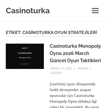
Skip
to
Casinoturka
MENU
content
ETIKET:
CASINOTURKA OYUN STRATEJILERI
Casinoturka Monopoly
Oyna 2026 March
Güncel Oyun Taktikleri
NISAN 11, 2026
ADMIN
CASINO
Çevrimiçi oyun dünyasında
farklı deneyimler arayan
oyuncular için Casinoturka
Monopoly Oyna oldukça ilgi
çekici bir seçenektir. Bu oyun,