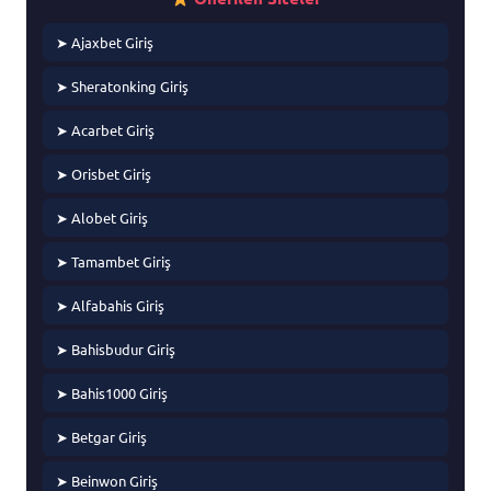
➤ Ajaxbet Giriş
➤ Sheratonking Giriş
➤ Acarbet Giriş
➤ Orisbet Giriş
➤ Alobet Giriş
➤ Tamambet Giriş
➤ Alfabahis Giriş
➤ Bahisbudur Giriş
➤ Bahis1000 Giriş
➤ Betgar Giriş
➤ Beinwon Giriş