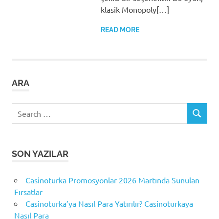
klasik Monopoly[…]
READ MORE
ARA
Search
SEARCH
for:
SON YAZILAR
Casinoturka Promosyonlar 2026 Martında Sunulan
Fırsatlar
Casinoturka’ya Nasıl Para Yatırılır? Casinoturkaya
Nasıl Para