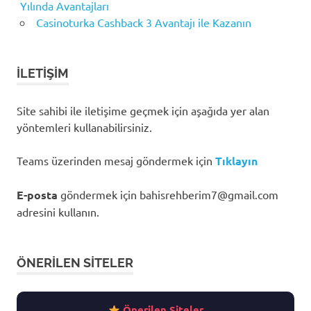
Yılında Avantajları
Casinoturka Cashback 3 Avantajı ile Kazanın
İLETIŞIM
Site sahibi ile iletişime geçmek için aşağıda yer alan
yöntemleri kullanabilirsiniz.
Teams üzerinden mesaj göndermek için
Tıklayın
E-posta
göndermek için
bahisrehberim7@gmail.com
adresini kullanın.
ÖNERILEN SITELER
Önerilen Siteler