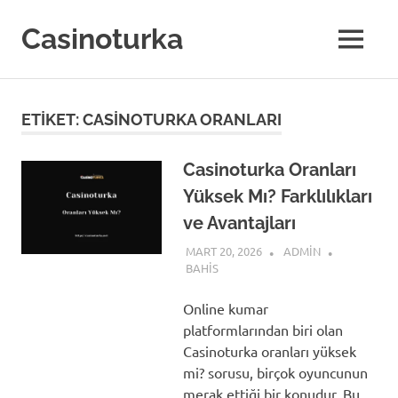
Skip
to
Casinoturka
MENU
content
ETIKET:
CASINOTURKA ORANLARI
Casinoturka Oranları
Yüksek Mı? Farklılıkları
ve Avantajları
MART 20, 2026
ADMIN
BAHIS
Online kumar
platformlarından biri olan
Casinoturka oranları yüksek
mi? sorusu, birçok oyuncunun
merak ettiği bir konudur. Bu