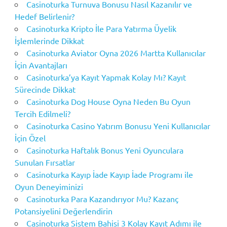
Casinoturka Turnuva Bonusu Nasıl Kazanılır ve
Hedef Belirlenir?
Casinoturka Kripto İle Para Yatırma Üyelik
İşlemlerinde Dikkat
Casinoturka Aviator Oyna 2026 Martta Kullanıcılar
İçin Avantajları
Casinoturka’ya Kayıt Yapmak Kolay Mı? Kayıt
Sürecinde Dikkat
Casinoturka Dog House Oyna Neden Bu Oyun
Tercih Edilmeli?
Casinoturka Casino Yatırım Bonusu Yeni Kullanıcılar
İçin Özel
Casinoturka Haftalık Bonus Yeni Oyunculara
Sunulan Fırsatlar
Casinoturka Kayıp İade Kayıp İade Programı ile
Oyun Deneyiminizi
Casinoturka Para Kazandırıyor Mu? Kazanç
Potansiyelini Değerlendirin
Casinoturka Sistem Bahisi 3 Kolay Kayıt Adımı ile