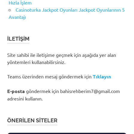
Hızla İşlem
Casinoturka Jackpot Oyunları Jackpot Oyunlarının 5
Avantajı
İLETIŞIM
Site sahibi ile iletişime geçmek için aşağıda yer alan
yöntemleri kullanabilirsiniz.
Teams üzerinden mesaj göndermek için
Tıklayın
E-posta
göndermek için
bahisrehberim7@gmail.com
adresini kullanın.
ÖNERILEN SITELER