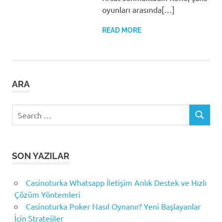
oyunları arasında[…]
READ MORE
ARA
Search
SEARCH
for:
SON YAZILAR
Casinoturka Whatsapp İletişim Anlık Destek ve Hızlı
Çözüm Yöntemleri
Casinoturka Poker Nasıl Oynanır? Yeni Başlayanlar
İçin Stratejiler