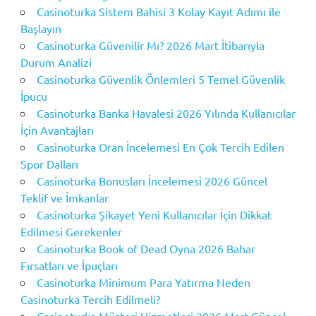
Casinoturka Sistem Bahisi 3 Kolay Kayıt Adımı ile
Başlayın
Casinoturka Güvenilir Mı? 2026 Mart İtibarıyla
Durum Analizi
Casinoturka Güvenlik Önlemleri 5 Temel Güvenlik
İpucu
Casinoturka Banka Havalesi 2026 Yılında Kullanıcılar
İçin Avantajları
Casinoturka Oran İncelemesi En Çok Tercih Edilen
Spor Dalları
Casinoturka Bonusları İncelemesi 2026 Güncel
Teklif ve İmkanlar
Casinoturka Şikayet Yeni Kullanıcılar İçin Dikkat
Edilmesi Gerekenler
Casinoturka Book of Dead Oyna 2026 Bahar
Fırsatları ve İpuçları
Casinoturka Minimum Para Yatırma Neden
Casinoturka Tercih Edilmeli?