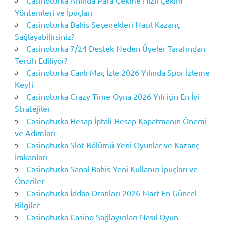
Casinoturka Aninda Para Çekme Hızlı Çekim
Yöntemleri ve İpuçları
Casinoturka Bahis Seçenekleri Nasıl Kazanç
Sağlayabilirsiniz?
Casinoturka 7/24 Destek Neden Üyeler Tarafından
Tercih Ediliyor?
Casinoturka Canlı Maç İzle 2026 Yılında Spor İzleme
Keyfi
Casinoturka Crazy Time Oyna 2026 Yılı için En İyi
Stratejiler
Casinoturka Hesap İptali Hesap Kapatmanın Önemi
ve Adımları
Casinoturka Slot Bölümü Yeni Oyunlar ve Kazanç
İmkanları
Casinoturka Sanal Bahis Yeni Kullanıcı İpuçları ve
Öneriler
Casinoturka İddaa Oranları 2026 Mart En Güncel
Bilgiler
Casinoturka Casino Sağlayıcıları Nasıl Oyun