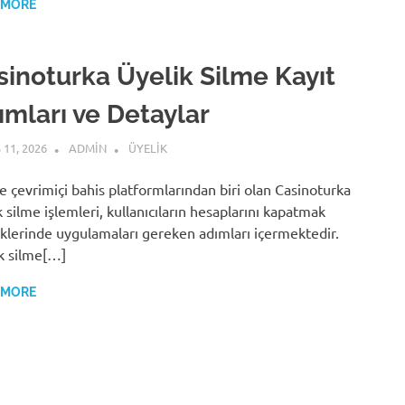
 MORE
sinoturka Üyelik Silme Kayıt
ımları ve Detaylar
 11, 2026
ADMIN
ÜYELIK
e çevrimiçi bahis platformlarından biri olan Casinoturka
k silme işlemleri, kullanıcıların hesaplarını kapatmak
iklerinde uygulamaları gereken adımları içermektedir.
k silme[…]
 MORE