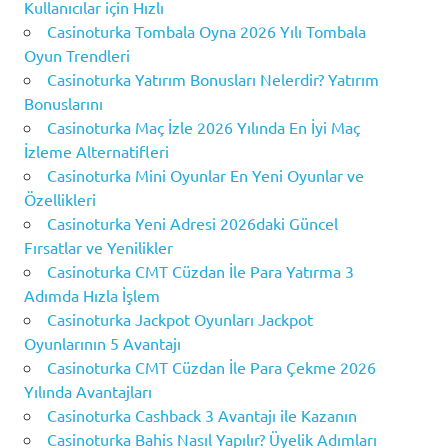
Kullanıcılar için Hızlı
Casinoturka Tombala Oyna 2026 Yılı Tombala
Oyun Trendleri
Casinoturka Yatırım Bonusları Nelerdir? Yatırım
Bonuslarını
Casinoturka Maç İzle 2026 Yılında En İyi Maç
İzleme Alternatifleri
Casinoturka Mini Oyunlar En Yeni Oyunlar ve
Özellikleri
Casinoturka Yeni Adresi 2026daki Güncel
Fırsatlar ve Yenilikler
Casinoturka CMT Cüzdan İle Para Yatırma 3
Adımda Hızla İşlem
Casinoturka Jackpot Oyunları Jackpot
Oyunlarının 5 Avantajı
Casinoturka CMT Cüzdan İle Para Çekme 2026
Yılında Avantajları
Casinoturka Cashback 3 Avantajı ile Kazanın
Casinoturka Bahis Nasıl Yapılır? Üyelik Adımları