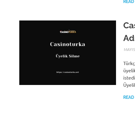
READ
Ca
Ad
MAYIS
Türkç
üyeli
isted
Üyeli
READ