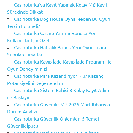
Casinoturka’ya Kayıt Yapmak Kolay Mı? Kayıt
Sürecinde Dikkat
Casinoturka Dog House Oyna Neden Bu Oyun
Tercih Edilmeli?
Casinoturka Casino Yatırım Bonusu Yeni
Kullanıcılar İçin Özel
Casinoturka Haftalık Bonus Yeni Oyunculara
Sunulan Fırsatlar
Casinoturka Kayıp İade Kayıp İade Programı ile
Oyun Deneyiminizi
Casinoturka Para Kazandırıyor Mu? Kazanç
Potansiyelini Değerlendirin
Casinoturka Sistem Bahisi 3 Kolay Kayıt Adımı
ile Başlayın
Casinoturka Güvenilir Mı? 2026 Mart İtibarıyla
Durum Analizi
Casinoturka Güvenlik Önlemleri 5 Temel
Güvenlik İpucu
Casinoturka Banka Havalesi 2026 Yılında