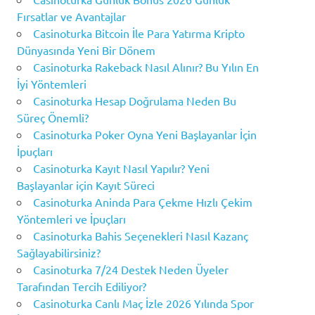
Fırsatlar ve Avantajlar
Casinoturka Bitcoin İle Para Yatırma Kripto
Dünyasında Yeni Bir Dönem
Casinoturka Rakeback Nasıl Alınır? Bu Yılın En
İyi Yöntemleri
Casinoturka Hesap Doğrulama Neden Bu
Süreç Önemli?
Casinoturka Poker Oyna Yeni Başlayanlar İçin
İpuçları
Casinoturka Kayıt Nasıl Yapılır? Yeni
Başlayanlar için Kayıt Süreci
Casinoturka Aninda Para Çekme Hızlı Çekim
Yöntemleri ve İpuçları
Casinoturka Bahis Seçenekleri Nasıl Kazanç
Sağlayabilirsiniz?
Casinoturka 7/24 Destek Neden Üyeler
Tarafından Tercih Ediliyor?
Casinoturka Canlı Maç İzle 2026 Yılında Spor