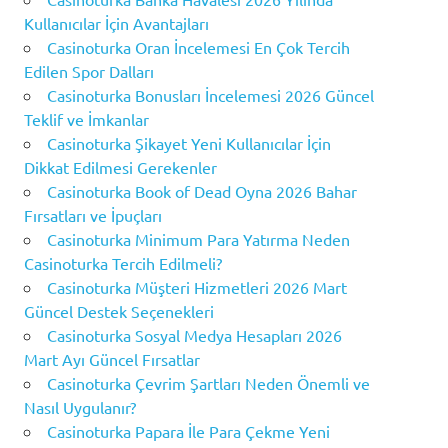
Kullanıcılar İçin Avantajları
Casinoturka Oran İncelemesi En Çok Tercih
Edilen Spor Dalları
Casinoturka Bonusları İncelemesi 2026 Güncel
Teklif ve İmkanlar
Casinoturka Şikayet Yeni Kullanıcılar İçin
Dikkat Edilmesi Gerekenler
Casinoturka Book of Dead Oyna 2026 Bahar
Fırsatları ve İpuçları
Casinoturka Minimum Para Yatırma Neden
Casinoturka Tercih Edilmeli?
Casinoturka Müşteri Hizmetleri 2026 Mart
Güncel Destek Seçenekleri
Casinoturka Sosyal Medya Hesapları 2026
Mart Ayı Güncel Fırsatlar
Casinoturka Çevrim Şartları Neden Önemli ve
Nasıl Uygulanır?
Casinoturka Papara İle Para Çekme Yeni