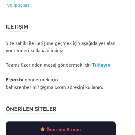
ve İpuçları
İLETIŞIM
Site sahibi ile iletişime geçmek için aşağıda yer alan
yöntemleri kullanabilirsiniz.
Teams üzerinden mesaj göndermek için
Tıklayın
E-posta
göndermek için
bahisrehberim7@gmail.com
adresini kullanın.
ÖNERILEN SITELER
Önerilen Siteler