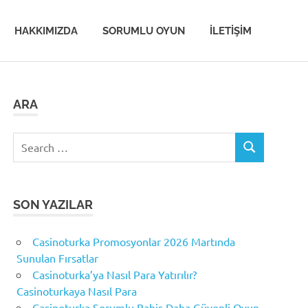
HAKKIMIZDA
SORUMLU OYUN
İLETIŞIM
ARA
Search
SEARCH
for:
SON YAZILAR
Casinoturka Promosyonlar 2026 Martında
Sunulan Fırsatlar
Casinoturka’ya Nasıl Para Yatırılır?
Casinoturkaya Nasıl Para
Casinoturka Sorumlu Bahis Daha Güvenli Oyun