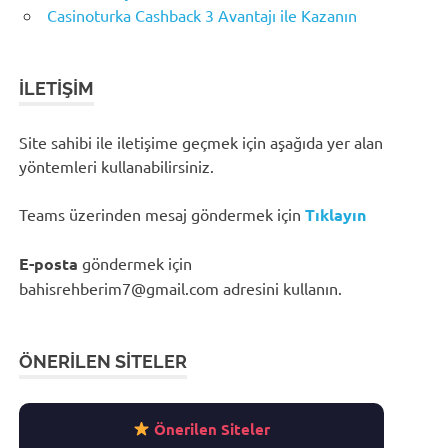
Casinoturka Cashback 3 Avantajı ile Kazanın
İLETIŞIM
Site sahibi ile iletişime geçmek için aşağıda yer alan
yöntemleri kullanabilirsiniz.
Teams üzerinden mesaj göndermek için
Tıklayın
E-posta
göndermek için
bahisrehberim7@gmail.com
adresini kullanın.
ÖNERILEN SITELER
Önerilen Siteler