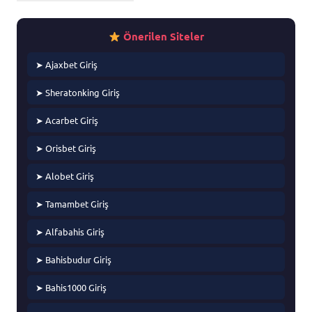
Önerilen Siteler
➤ Ajaxbet Giriş
➤ Sheratonking Giriş
➤ Acarbet Giriş
➤ Orisbet Giriş
➤ Alobet Giriş
➤ Tamambet Giriş
➤ Alfabahis Giriş
➤ Bahisbudur Giriş
➤ Bahis1000 Giriş