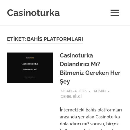
Skip
to
Casinoturka
MENU
content
ETIKET:
BAHIS PLATFORMLARI
Casinoturka
Dolandırıcı Mı?
Bilmeniz Gereken Her
Şey
NISAN 24, 2026
ADMIN
GENEL BILGI
İnternetteki bahis platformları
arasında yer alan Casinoturka
dolandırıcı mı? sorusu, birçok