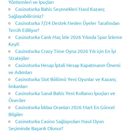
Yöntemleri ve İpuçları
Casinoturka Bahis Seçenekleri Nasıl Kazanç
Sağlayabilirsiniz?
Casinoturka 7/24 Destek Neden Üyeler Tarafından
Tercih Ediliyor?
Casinoturka Canlı Maç İzle 2026 Yılında Spor İzleme
Keyfi
Casinoturka Crazy Time Oyna 2026 Yılı için En İyi
Stratejiler
Casinoturka Hesap İptali Hesap Kapatmanın Önemi
ve Adımları
Casinoturka Slot Bölümü Yeni Oyunlar ve Kazanç
İmkanları
Casinoturka Sanal Bahis Yeni Kullanıcı İpuçları ve
Öneriler
Casinoturka İddaa Oranları 2026 Mart En Güncel
Bilgiler
Casinoturka Casino Sağlayıcıları Nasıl Oyun
Seçiminde Başarılı Olunur?