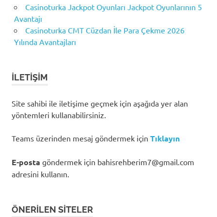
Casinoturka Jackpot Oyunları Jackpot Oyunlarının 5
Avantajı
Casinoturka CMT Cüzdan İle Para Çekme 2026
Yılında Avantajları
İLETIŞIM
Site sahibi ile iletişime geçmek için aşağıda yer alan
yöntemleri kullanabilirsiniz.
Teams üzerinden mesaj göndermek için
Tıklayın
E-posta
göndermek için
bahisrehberim7@gmail.com
adresini kullanın.
ÖNERILEN SITELER