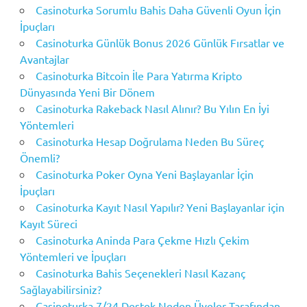
Casinoturka Sorumlu Bahis Daha Güvenli Oyun İçin
İpuçları
Casinoturka Günlük Bonus 2026 Günlük Fırsatlar ve
Avantajlar
Casinoturka Bitcoin İle Para Yatırma Kripto
Dünyasında Yeni Bir Dönem
Casinoturka Rakeback Nasıl Alınır? Bu Yılın En İyi
Yöntemleri
Casinoturka Hesap Doğrulama Neden Bu Süreç
Önemli?
Casinoturka Poker Oyna Yeni Başlayanlar İçin
İpuçları
Casinoturka Kayıt Nasıl Yapılır? Yeni Başlayanlar için
Kayıt Süreci
Casinoturka Aninda Para Çekme Hızlı Çekim
Yöntemleri ve İpuçları
Casinoturka Bahis Seçenekleri Nasıl Kazanç
Sağlayabilirsiniz?
Casinoturka 7/24 Destek Neden Üyeler Tarafından