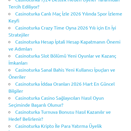
Tercih Ediliyor?
Casinoturka Canlı Maç İzle 2026 Yılında Spor İzleme
Keyfi
Casinoturka Crazy Time Oyna 2026 Yılı için En İyi
Stratejiler
Casinoturka Hesap İptali Hesap Kapatmanın Önemi
ve Adımları
Casinoturka Slot Bölümü Yeni Oyunlar ve Kazanç
İmkanları
Casinoturka Sanal Bahis Yeni Kullanıcı İpuçları ve
Öneriler
Casinoturka İddaa Oranları 2026 Mart En Güncel
Bilgiler
Casinoturka Casino Sağlayıcıları Nasıl Oyun
Seçiminde Başarılı Olunur?
Casinoturka Turnuva Bonusu Nasıl Kazanılır ve
Hedef Belirlenir?
Casinoturka Kripto İle Para Yatırma Üyelik