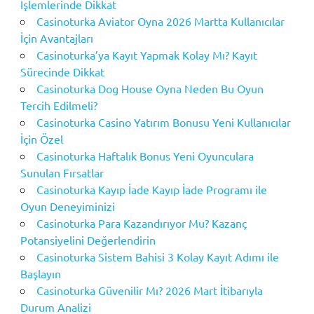
İşlemlerinde Dikkat
Casinoturka Aviator Oyna 2026 Martta Kullanıcılar
İçin Avantajları
Casinoturka’ya Kayıt Yapmak Kolay Mı? Kayıt
Sürecinde Dikkat
Casinoturka Dog House Oyna Neden Bu Oyun
Tercih Edilmeli?
Casinoturka Casino Yatırım Bonusu Yeni Kullanıcılar
İçin Özel
Casinoturka Haftalık Bonus Yeni Oyunculara
Sunulan Fırsatlar
Casinoturka Kayıp İade Kayıp İade Programı ile
Oyun Deneyiminizi
Casinoturka Para Kazandırıyor Mu? Kazanç
Potansiyelini Değerlendirin
Casinoturka Sistem Bahisi 3 Kolay Kayıt Adımı ile
Başlayın
Casinoturka Güvenilir Mı? 2026 Mart İtibarıyla
Durum Analizi