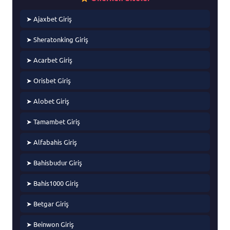
➤ Ajaxbet Giriş
➤ Sheratonking Giriş
➤ Acarbet Giriş
➤ Orisbet Giriş
➤ Alobet Giriş
➤ Tamambet Giriş
➤ Alfabahis Giriş
➤ Bahisbudur Giriş
➤ Bahis1000 Giriş
➤ Betgar Giriş
➤ Beinwon Giriş