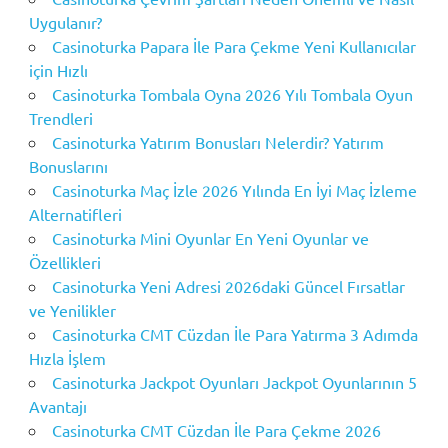
Uygulanır?
Casinoturka Papara İle Para Çekme Yeni Kullanıcılar
için Hızlı
Casinoturka Tombala Oyna 2026 Yılı Tombala Oyun
Trendleri
Casinoturka Yatırım Bonusları Nelerdir? Yatırım
Bonuslarını
Casinoturka Maç İzle 2026 Yılında En İyi Maç İzleme
Alternatifleri
Casinoturka Mini Oyunlar En Yeni Oyunlar ve
Özellikleri
Casinoturka Yeni Adresi 2026daki Güncel Fırsatlar
ve Yenilikler
Casinoturka CMT Cüzdan İle Para Yatırma 3 Adımda
Hızla İşlem
Casinoturka Jackpot Oyunları Jackpot Oyunlarının 5
Avantajı
Casinoturka CMT Cüzdan İle Para Çekme 2026