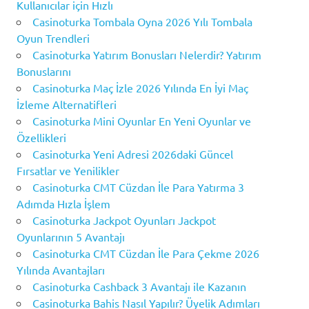
Kullanıcılar için Hızlı
Casinoturka Tombala Oyna 2026 Yılı Tombala
Oyun Trendleri
Casinoturka Yatırım Bonusları Nelerdir? Yatırım
Bonuslarını
Casinoturka Maç İzle 2026 Yılında En İyi Maç
İzleme Alternatifleri
Casinoturka Mini Oyunlar En Yeni Oyunlar ve
Özellikleri
Casinoturka Yeni Adresi 2026daki Güncel
Fırsatlar ve Yenilikler
Casinoturka CMT Cüzdan İle Para Yatırma 3
Adımda Hızla İşlem
Casinoturka Jackpot Oyunları Jackpot
Oyunlarının 5 Avantajı
Casinoturka CMT Cüzdan İle Para Çekme 2026
Yılında Avantajları
Casinoturka Cashback 3 Avantajı ile Kazanın
Casinoturka Bahis Nasıl Yapılır? Üyelik Adımları