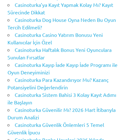
Casinoturka’ya Kayıt Yapmak Kolay Mı? Kayıt
Sürecinde Dikkat
Casinoturka Dog House Oyna Neden Bu Oyun
Tercih Edilmeli?
Casinoturka Casino Yatırım Bonusu Yeni
Kullanıcılar İçin Özel
Casinoturka Haftalık Bonus Yeni Oyunculara
Sunulan Fırsatlar
Casinoturka Kayıp İade Kayıp İade Programı ile
Oyun Deneyiminizi
Casinoturka Para Kazandırıyor Mu? Kazanç
Potansiyelini Değerlendirin
Casinoturka Sistem Bahisi 3 Kolay Kayıt Adımı
ile Başlayın
Casinoturka Güvenilir Mı? 2026 Mart İtibarıyla
Durum Analizi
Casinoturka Güvenlik Önlemleri 5 Temel
Güvenlik İpucu
Casinoturka Banka Havalesi 2026 Yılında