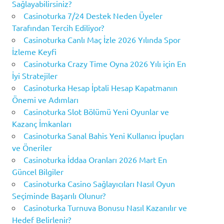
Sağlayabilirsiniz?
Casinoturka 7/24 Destek Neden Üyeler
Tarafından Tercih Ediliyor?
Casinoturka Canlı Maç İzle 2026 Yılında Spor
İzleme Keyfi
Casinoturka Crazy Time Oyna 2026 Yılı için En
İyi Stratejiler
Casinoturka Hesap İptali Hesap Kapatmanın
Önemi ve Adımları
Casinoturka Slot Bölümü Yeni Oyunlar ve
Kazanç İmkanları
Casinoturka Sanal Bahis Yeni Kullanıcı İpuçları
ve Öneriler
Casinoturka İddaa Oranları 2026 Mart En
Güncel Bilgiler
Casinoturka Casino Sağlayıcıları Nasıl Oyun
Seçiminde Başarılı Olunur?
Casinoturka Turnuva Bonusu Nasıl Kazanılır ve
Hedef Belirlenir?