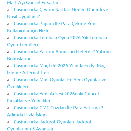
Mart Ayı Güncel Fırsatlar
Casinoturka Çevrim Şartları Neden Önemli ve
Nasıl Uygulanır?
Casinoturka Papara İle Para Çekme Yeni
Kullanıcılar için Hızlı
Casinoturka Tombala Oyna 2026 Yılı Tombala
Oyun Trendleri
Casinoturka Yatırım Bonusları Nelerdir? Yatırım
Bonuslarını
Casinoturka Maç İzle 2026 Yılında En İyi Maç
İzleme Alternatifleri
Casinoturka Mini Oyunlar En Yeni Oyunlar ve
Özellikleri
Casinoturka Yeni Adresi 2026daki Güncel
Fırsatlar ve Yenilikler
Casinoturka CMT Cüzdan İle Para Yatırma 3
Adımda Hızla İşlem
Casinoturka Jackpot Oyunları Jackpot
Oyunlarının 5 Avantajı