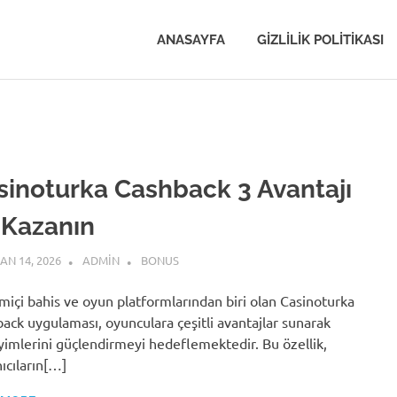
ANASAYFA
GIZLILIK POLITIKASI
sinoturka Cashback 3 Avantajı
e Kazanın
AN 14, 2026
ADMIN
BONUS
miçi bahis ve oyun platformlarından biri olan Casinoturka
ack uygulaması, oyunculara çeşitli avantajlar sunarak
imlerini güçlendirmeyi hedeflemektedir. Bu özellik,
nıcıların[…]