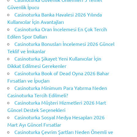
Güvenlik İpucu
Casinoturka Banka Havalesi 2026 Yılında
Kullanıcılar İçin Avantajları
Casinoturka Oran İncelemesi En Çok Tercih
Edilen Spor Dalları
Casinoturka Bonusları İncelemesi 2026 Güncel
Teklif ve İmkanlar
Casinoturka Şikayet Yeni Kullanıcılar İçin
Dikkat Edilmesi Gerekenler
Casinoturka Book of Dead Oyna 2026 Bahar
Fırsatları ve İpuçları
Casinoturka Minimum Para Yatırma Neden
Casinoturka Tercih Edilmeli?
Casinoturka Müşteri Hizmetleri 2026 Mart
Güncel Destek Seçenekleri
Casinoturka Sosyal Medya Hesapları 2026
Mart Ayı Güncel Fırsatlar
Casinoturka Çevrim Şartları Neden Önemli ve