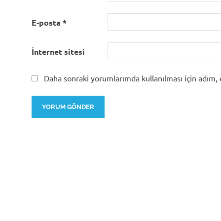
E-posta
*
İnternet sitesi
Daha sonraki yorumlarımda kullanılması için adım, 