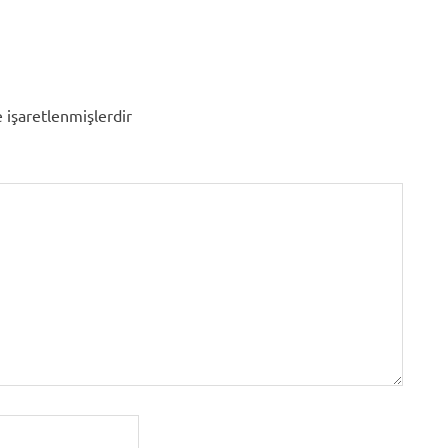
e işaretlenmişlerdir