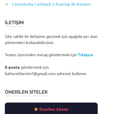
Casinoturka Cashback 3 Avantajı ile Kazanın
İLETIŞIM
Site sahibi ile iletişime geçmek için aşağıda yer alan
yöntemleri kullanabilirsiniz.
Teams üzerinden mesaj göndermek için
Tıklayın
E-posta
göndermek için
bahisrehberim7@gmail.com
adresini kullanın.
ÖNERILEN SITELER
Önerilen Siteler