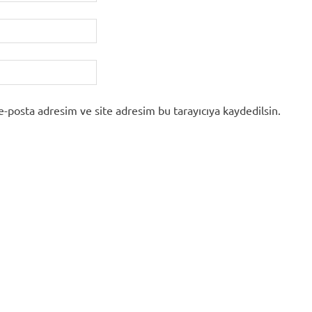
e-posta adresim ve site adresim bu tarayıcıya kaydedilsin.