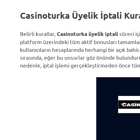
Casinoturka Üyelik İptali Kura
Belirli kurallar,
süreci iç
Casinoturka üyelik iptali
platform üzerindeki tüm aktif bonusları tamamlam
kullanıcıların hesaplarında herhangi bir açık bah
sırasında, eğer bu unsurlar göz önünde bulundurul
nedenle, iptal işlemi gerçekleştirmeden önce tüm