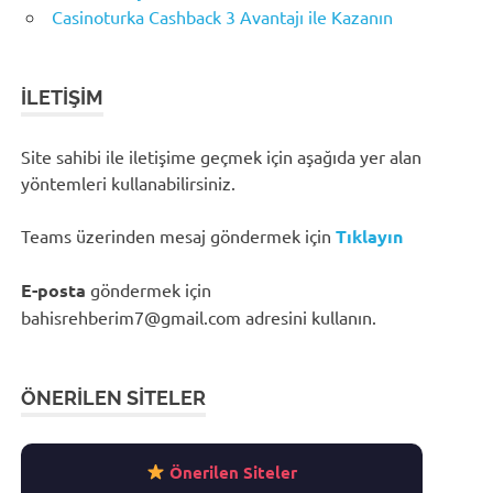
Casinoturka Cashback 3 Avantajı ile Kazanın
İLETIŞIM
Site sahibi ile iletişime geçmek için aşağıda yer alan
yöntemleri kullanabilirsiniz.
Teams üzerinden mesaj göndermek için
Tıklayın
E-posta
göndermek için
bahisrehberim7@gmail.com
adresini kullanın.
ÖNERILEN SITELER
Önerilen Siteler