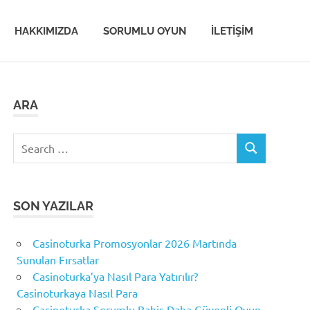
HAKKIMIZDA
SORUMLU OYUN
İLETIŞIM
ARA
Search
SEARCH
for:
SON YAZILAR
Casinoturka Promosyonlar 2026 Martında
Sunulan Fırsatlar
Casinoturka’ya Nasıl Para Yatırılır?
Casinoturkaya Nasıl Para
Casinoturka Sorumlu Bahis Daha Güvenli Oyun