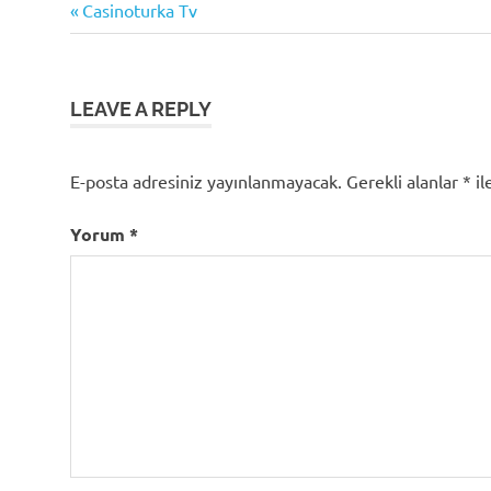
Previous
Yazı
Casinoturka Tv
Post:
gezinmesi
LEAVE A REPLY
E-posta adresiniz yayınlanmayacak.
Gerekli alanlar
*
il
Yorum
*