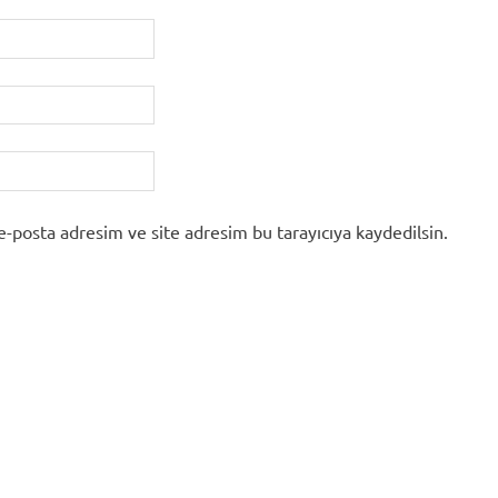
e-posta adresim ve site adresim bu tarayıcıya kaydedilsin.