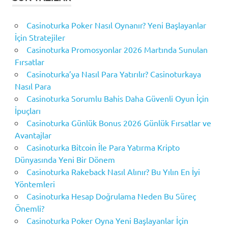
Casinoturka Poker Nasıl Oynanır? Yeni Başlayanlar
İçin Stratejiler
Casinoturka Promosyonlar 2026 Martında Sunulan
Fırsatlar
Casinoturka’ya Nasıl Para Yatırılır? Casinoturkaya
Nasıl Para
Casinoturka Sorumlu Bahis Daha Güvenli Oyun İçin
İpuçları
Casinoturka Günlük Bonus 2026 Günlük Fırsatlar ve
Avantajlar
Casinoturka Bitcoin İle Para Yatırma Kripto
Dünyasında Yeni Bir Dönem
Casinoturka Rakeback Nasıl Alınır? Bu Yılın En İyi
Yöntemleri
Casinoturka Hesap Doğrulama Neden Bu Süreç
Önemli?
Casinoturka Poker Oyna Yeni Başlayanlar İçin