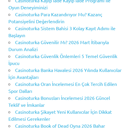
Casinoturka Kayıp İade Kayıp İade Programı ile
Oyun Deneyiminizi
Casinoturka Para Kazandırıyor Mu? Kazanç
Potansiyelini Değerlendirin
Casinoturka Sistem Bahisi 3 Kolay Kayıt Adımı ile
Başlayın
Casinoturka Güvenilir Mı? 2026 Mart İtibarıyla
Durum Analizi
Casinoturka Güvenlik Önlemleri 5 Temel Güvenlik
İpucu
Casinoturka Banka Havalesi 2026 Yılında Kullanıcılar
İçin Avantajları
Casinoturka Oran İncelemesi En Çok Tercih Edilen
Spor Dalları
Casinoturka Bonusları İncelemesi 2026 Güncel
Teklif ve İmkanlar
Casinoturka Şikayet Yeni Kullanıcılar İçin Dikkat
Edilmesi Gerekenler
Casinoturka Book of Dead Oyna 2026 Bahar