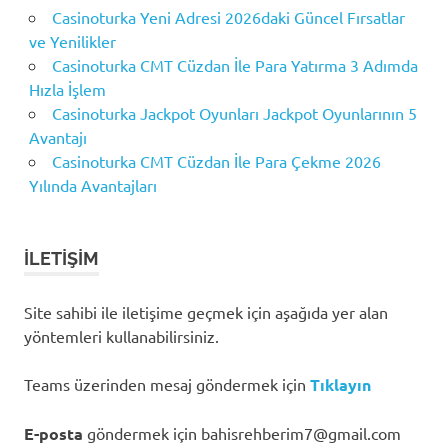
Casinoturka Yeni Adresi 2026daki Güncel Fırsatlar
ve Yenilikler
Casinoturka CMT Cüzdan İle Para Yatırma 3 Adımda
Hızla İşlem
Casinoturka Jackpot Oyunları Jackpot Oyunlarının 5
Avantajı
Casinoturka CMT Cüzdan İle Para Çekme 2026
Yılında Avantajları
İLETIŞIM
Site sahibi ile iletişime geçmek için aşağıda yer alan
yöntemleri kullanabilirsiniz.
Teams üzerinden mesaj göndermek için
Tıklayın
E-posta
göndermek için
bahisrehberim7@gmail.com