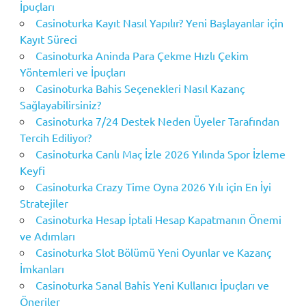
İpuçları
Casinoturka Kayıt Nasıl Yapılır? Yeni Başlayanlar için
Kayıt Süreci
Casinoturka Aninda Para Çekme Hızlı Çekim
Yöntemleri ve İpuçları
Casinoturka Bahis Seçenekleri Nasıl Kazanç
Sağlayabilirsiniz?
Casinoturka 7/24 Destek Neden Üyeler Tarafından
Tercih Ediliyor?
Casinoturka Canlı Maç İzle 2026 Yılında Spor İzleme
Keyfi
Casinoturka Crazy Time Oyna 2026 Yılı için En İyi
Stratejiler
Casinoturka Hesap İptali Hesap Kapatmanın Önemi
ve Adımları
Casinoturka Slot Bölümü Yeni Oyunlar ve Kazanç
İmkanları
Casinoturka Sanal Bahis Yeni Kullanıcı İpuçları ve
Öneriler