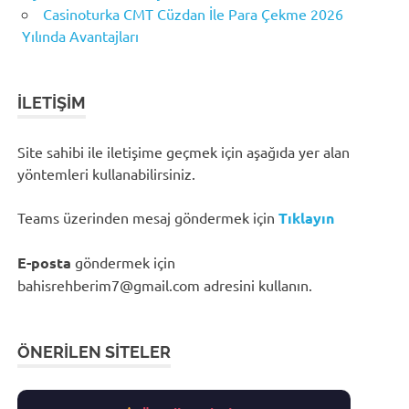
Casinoturka CMT Cüzdan İle Para Çekme 2026
Yılında Avantajları
İLETIŞIM
Site sahibi ile iletişime geçmek için aşağıda yer alan
yöntemleri kullanabilirsiniz.
Teams üzerinden mesaj göndermek için
Tıklayın
E-posta
göndermek için
bahisrehberim7@gmail.com
adresini kullanın.
ÖNERILEN SITELER