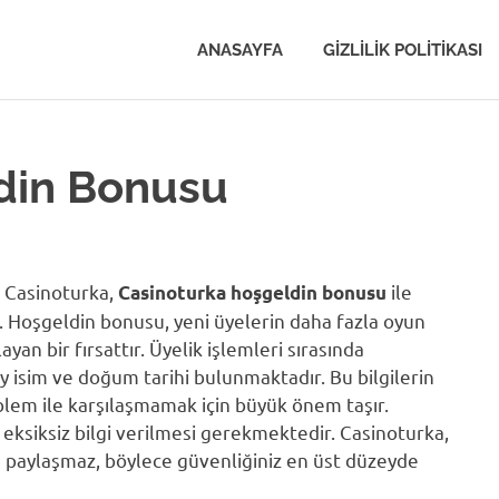
ANASAYFA
GIZLILIK POLITIKASI
din Bonusu
n Casinoturka,
ile
Casinoturka hoşgeldin bonusu
r. Hoşgeldin bonusu, yeni üyelerin daha fazla oyun
an bir fırsattır. Üyelik işlemleri sırasında
y isim ve doğum tarihi bulunmaktadır. Bu bilgilerin
blem ile karşılaşmamak için büyük önem taşır.
 eksiksiz bilgi verilmesi gerekmektedir. Casinoturka,
ile paylaşmaz, böylece güvenliğiniz en üst düzeyde