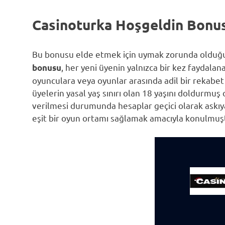
Casinoturka Hoşgeldin Bonus
Bu bonusu elde etmek için uymak zorunda olduğun
, her yeni üyenin yalnızca bir kez faydalan
bonusu
oyunculara veya oyunlar arasında adil bir rekabet 
üyelerin yasal yaş sınırı olan 18 yaşını doldurmuş
verilmesi durumunda hesaplar geçici olarak askıya al
eşit bir oyun ortamı sağlamak amacıyla konulmuş