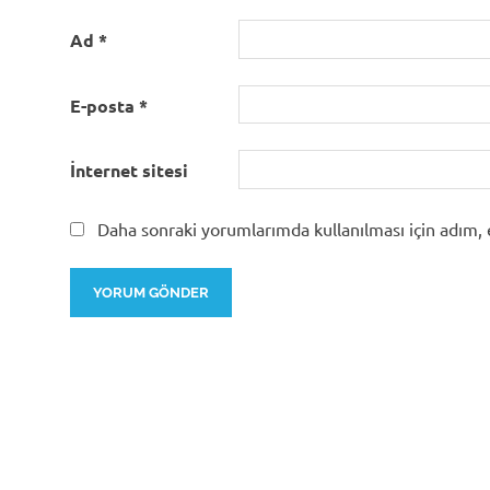
Ad
*
E-posta
*
İnternet sitesi
Daha sonraki yorumlarımda kullanılması için adım, 