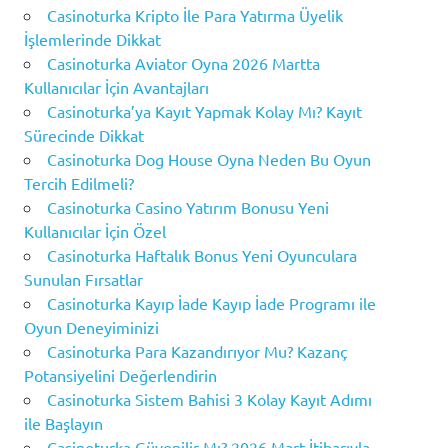
Casinoturka Kripto İle Para Yatırma Üyelik
İşlemlerinde Dikkat
Casinoturka Aviator Oyna 2026 Martta
Kullanıcılar İçin Avantajları
Casinoturka’ya Kayıt Yapmak Kolay Mı? Kayıt
Sürecinde Dikkat
Casinoturka Dog House Oyna Neden Bu Oyun
Tercih Edilmeli?
Casinoturka Casino Yatırım Bonusu Yeni
Kullanıcılar İçin Özel
Casinoturka Haftalık Bonus Yeni Oyunculara
Sunulan Fırsatlar
Casinoturka Kayıp İade Kayıp İade Programı ile
Oyun Deneyiminizi
Casinoturka Para Kazandırıyor Mu? Kazanç
Potansiyelini Değerlendirin
Casinoturka Sistem Bahisi 3 Kolay Kayıt Adımı
ile Başlayın
Casinoturka Güvenilir Mı? 2026 Mart İtibarıyla