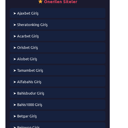
Önerilen Siteler
➤ Ajaxbet Giriş
➤ Sheratonking Giriş
➤ Acarbet Giriş
➤ Orisbet Giriş
➤ Alobet Giriş
➤ Tamambet Giriş
➤ Alfabahis Giriş
➤ Bahisbudur Giriş
➤ Bahis1000 Giriş
➤ Betgar Giriş
➤ Beinwon Giriş